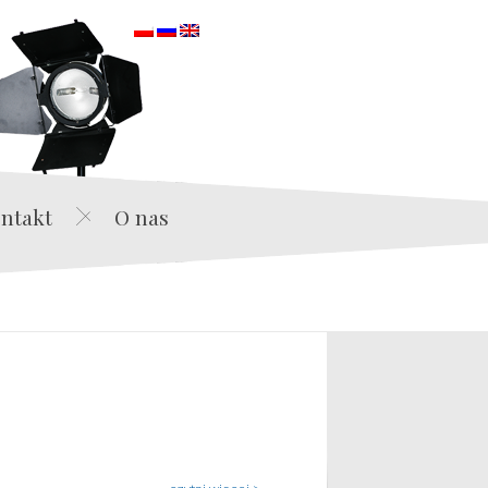
orska
ntakt
O nas