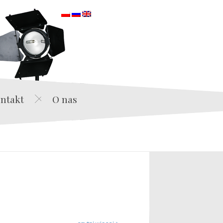
orska
ntakt
O nas