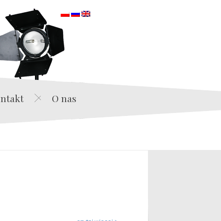
orska
ntakt
O nas