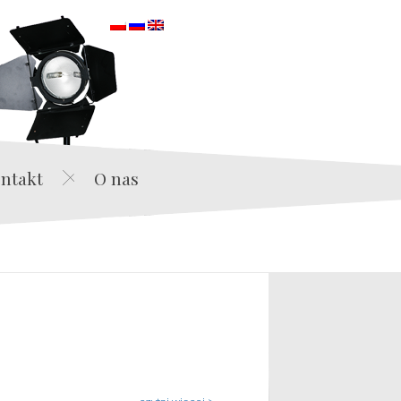
orska
ntakt
O nas