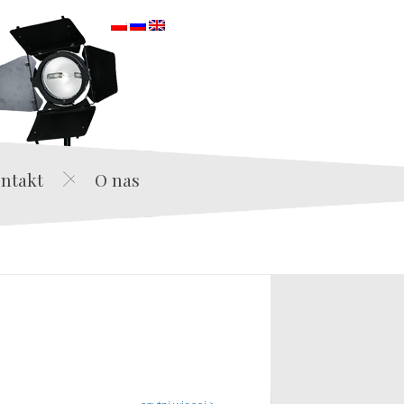
orska
ntakt
O nas