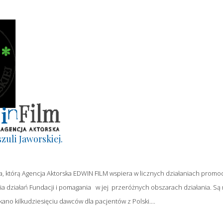
uli Jaworskiej.
cja, którą Agencja Aktorska EDWIN FILM wspiera w licznych działaniach promo
ia działań Fundacji i pomagania w jej przeróżnych obszarach działania. Są
no kilkudziesięciu dawców dla pacjentów z Polski....