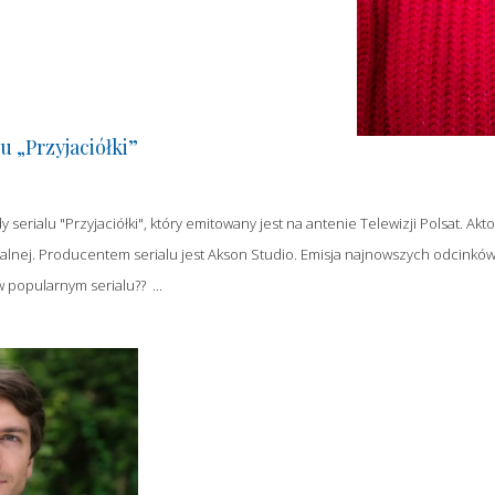
u „Przyjaciółki”
 serialu "Przyjaciółki", który emitowany jest na antenie Telewizji Polsat. 
cjalnej. Producentem serialu jest Akson Studio. Emisja najnowszych odcinkó
 popularnym serialu?? ...