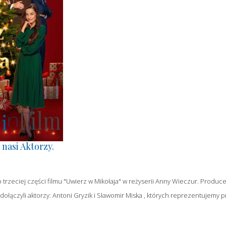
 nasi Aktorzy.
do trzeciej części filmu "Uwierz w Mikołaja" w reżyserii Anny Wieczur. Produ
ołączyli aktorzy: Antoni Gryzik i Sławomir Miska , których reprezentujemy prz