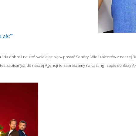
a złe”
u "Na dobre i na złe" wcielając się w postać Sandry. Wielu aktorów z naszej 
jesteś zapisany/a do naszej Agencji to zapraszamy na casting i zapis do Bazy Akt