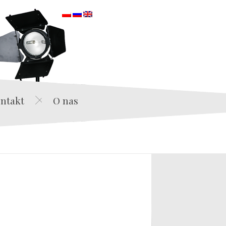
orska
ntakt
O nas