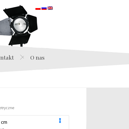
orska
ntakt
O nas
etryczne
 cm