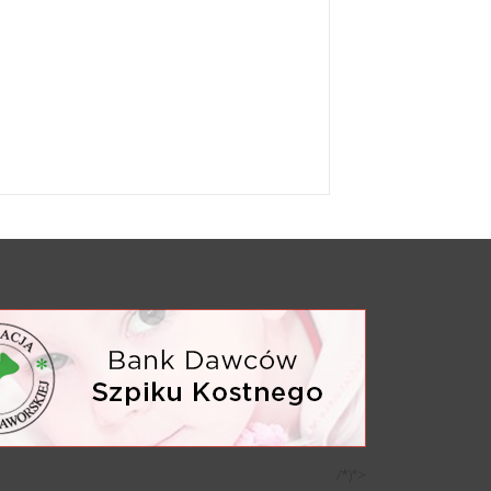
/*)">