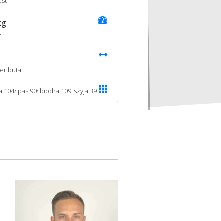
st
kg
a
er buta
a 104/ pas 90/ biodra 109. szyja 39