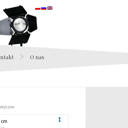
orska
ntakt
O nas
etryczne
 cm