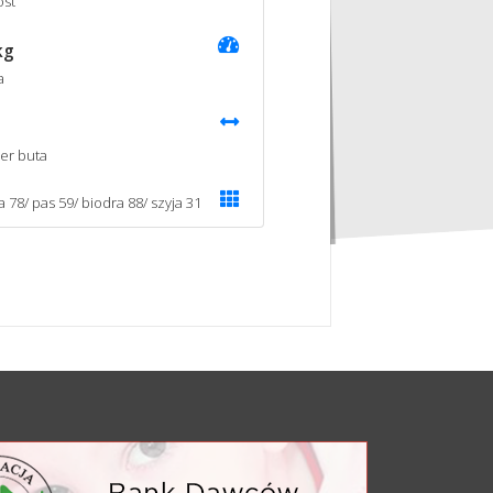
st
kg
a
er buta
a 78/ pas 59/ biodra 88/ szyja 31