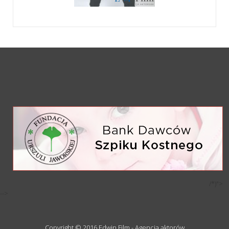
/*)">
-->
Copyright © 2016 Edwin Film - Agencja aktorów