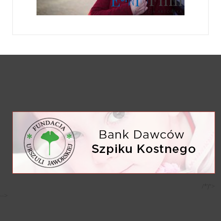
/*)">
-->