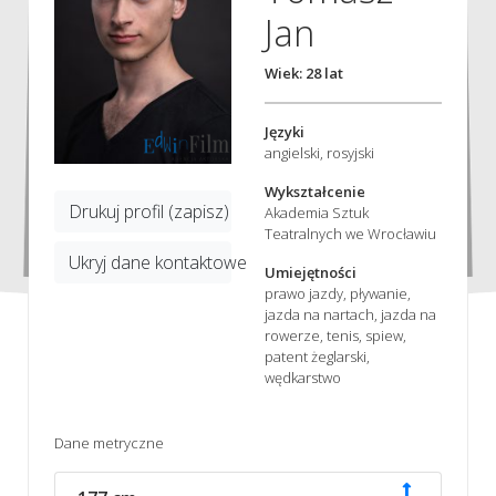
Jan
Wiek: 28 lat
Języki
angielski, rosyjski
Wykształcenie
Drukuj profil (zapisz)
Akademia Sztuk
Teatralnych we Wrocławiu
Ukryj dane kontaktowe
Umiejętności
prawo jazdy, pływanie,
jazda na nartach, jazda na
rowerze, tenis, spiew,
patent żeglarski,
wędkarstwo
Dane metryczne