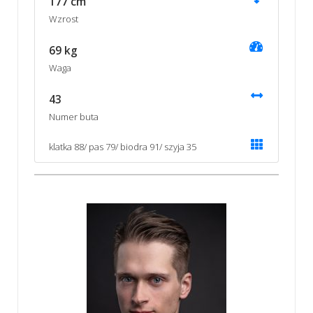
177 cm
Wzrost
69 kg
Waga
43
Numer buta
klatka 88/ pas 79/ biodra 91/ szyja 35