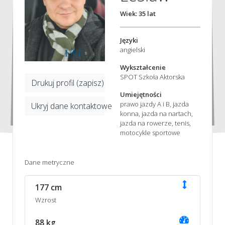
Wiek: 35 lat
Języki
angielski
Wykształcenie
SPOT Szkoła Aktorska
Drukuj profil (zapisz)
Umiejętności
prawo jazdy A i B, jazda
Ukryj dane kontaktowe
konna, jazda na nartach,
jazda na rowerze, tenis,
motocykle sportowe
Dane metryczne
177 cm
Wzrost
88 kg