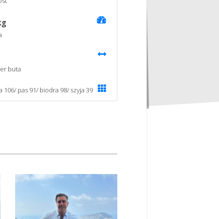
st
kg
a
er buta
a 106/ pas 91/ biodra 98/ szyja 39