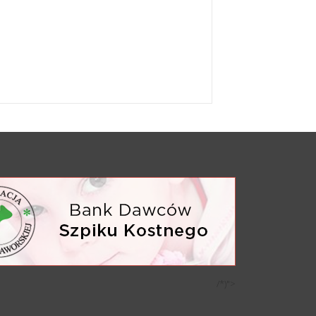
/*)">