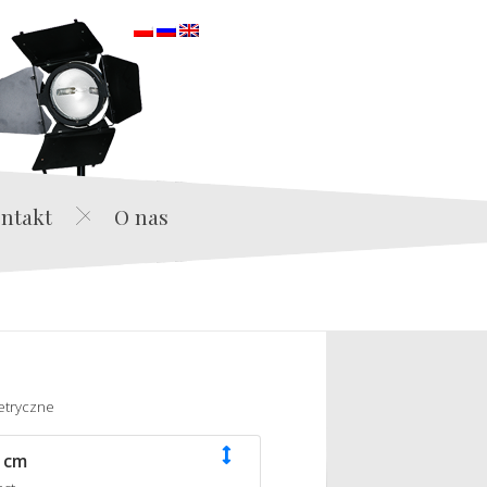
orska
ntakt
O nas
etryczne
 cm