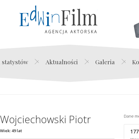
Edwin Film Agencja Akt
 statystów
Aktualności
Galeria
Ko
Wojciechowski Piotr
Dane m
Wiek: 49 lat
177