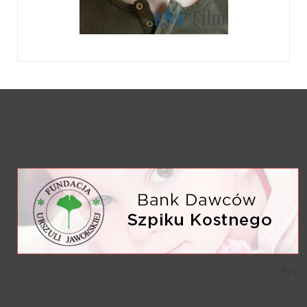
/*)">
-->