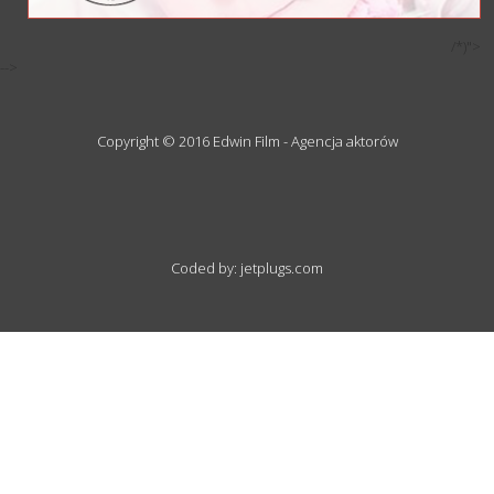
/*)">
-->
Copyright © 2016 Edwin Film - Agencja aktorów
Coded by: jetplugs.com