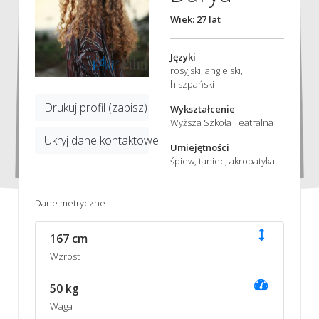
Wiek: 27 lat
Języki
rosyjski, angielski,
hiszpański
Drukuj profil (zapisz)
Wykształcenie
Wyższa Szkoła Teatralna
Ukryj dane kontaktowe
Umiejętności
śpiew, taniec, akrobatyka
Dane metryczne
167 cm
Wzrost
50 kg
Waga