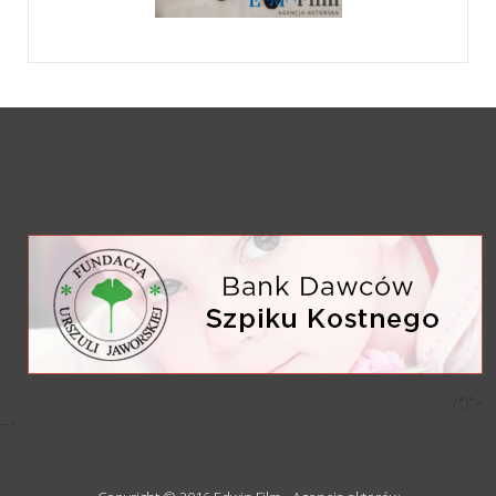
/*)">
-->