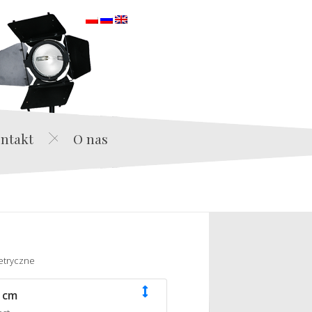
orska
ntakt
O nas
etryczne
 cm