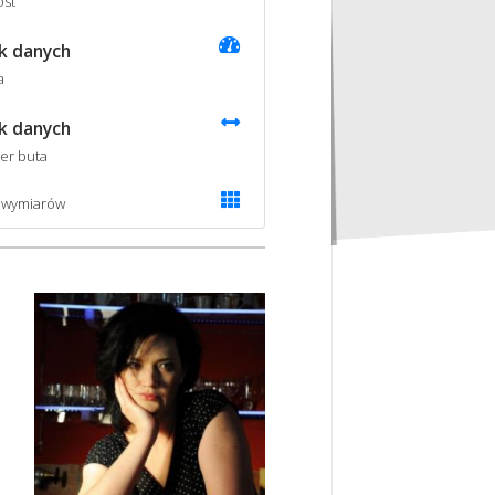
st
k danych
a
k danych
er buta
 wymiarów