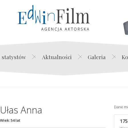
Edwin Film Agencja Akt
 statystów
Aktualności
Galeria
Ko
Ułas Anna
Dane m
Wiek: 54 lat
175