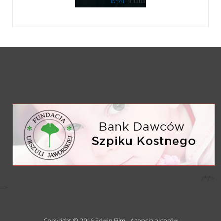
/*)">
-->
Copyright © 2016 Edwin Film - Agencja aktorów