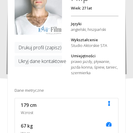
Wiek: 27 lat
Języki
angielski, hiszpański
Wykształcenie
Studio Aktorskie STA
Drukuj profil (zapisz)
Umiejętności
Ukryj dane kontaktowe
prawo jazdy, pływanie,
jazda konna, śpiew, taniec,
szermierka
Dane metryczne
179 cm
Wzrost
67 kg