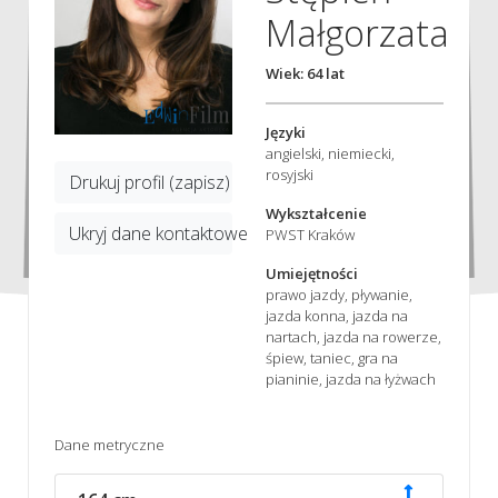
Małgorzata
Wiek: 64 lat
Języki
angielski, niemiecki,
rosyjski
Drukuj profil (zapisz)
Wykształcenie
Ukryj dane kontaktowe
PWST Kraków
Umiejętności
prawo jazdy, pływanie,
jazda konna, jazda na
nartach, jazda na rowerze,
śpiew, taniec, gra na
pianinie, jazda na łyżwach
Dane metryczne