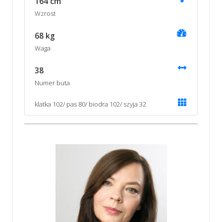
164 cm
Wzrost
68 kg
Waga
38
Numer buta
klatka 102/ pas 80/ biodra 102/ szyja 32