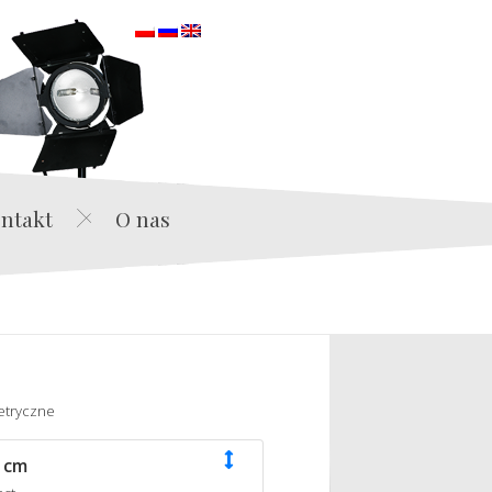
orska
ntakt
O nas
etryczne
 cm