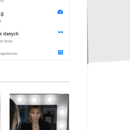
st
kg
a
k danych
er buta
 wymiarów