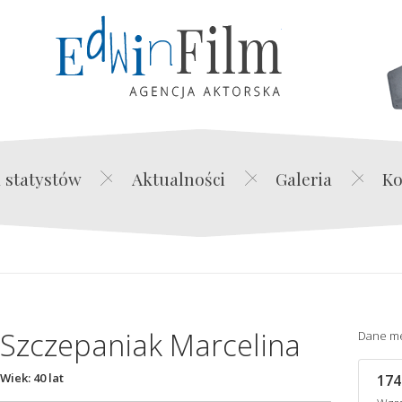
Edwin Film Agencja Akt
 statystów
Aktualności
Galeria
Ko
Szczepaniak Marcelina
Dane m
Wiek: 40 lat
174