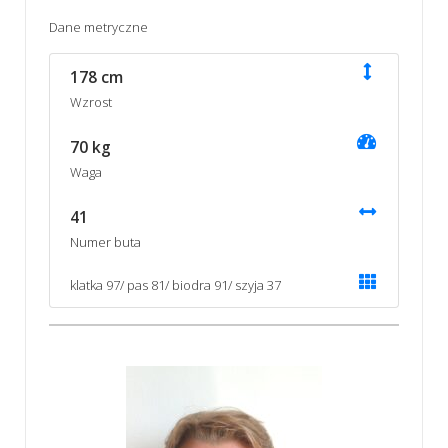
Dane metryczne
178 cm
Wzrost
70 kg
Waga
41
Numer buta
klatka 97/ pas 81/ biodra 91/ szyja 37