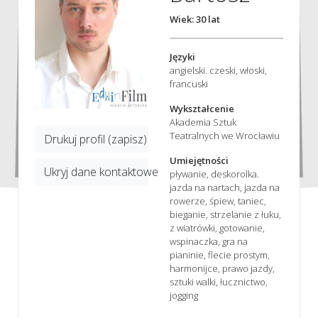
Wiek: 30 lat
Języki
angielski. czeski, włoski,
francuski
Wykształcenie
Akademia Sztuk
Teatralnych we Wrocławiu
Drukuj profil (zapisz)
Umiejętności
Ukryj dane kontaktowe
pływanie, deskorolka.
jazda na nartach, jazda na
rowerze, śpiew, taniec,
bieganie, strzelanie z łuku,
z wiatrówki, gotowanie,
wspinaczka, gra na
pianinie, flecie prostym,
harmonijce, prawo jazdy,
sztuki walki, łucznictwo,
jogging