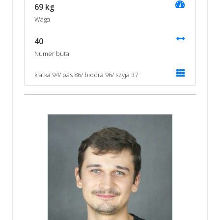
69 kg
Waga
40
Numer buta
klatka 94/ pas 86/ biodra 96/ szyja 37