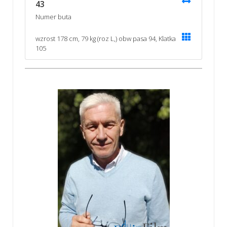
43
Numer buta
wzrost 178 cm, 79 kg (roz L,) obw pasa 94, Klatka
105