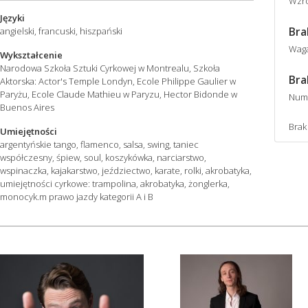
Wzro
Języki
Bra
angielski, francuski, hiszpański
Wag
Wykształcenie
Narodowa Szkoła Sztuki Cyrkowej w Montrealu, Szkoła
Bra
Aktorska: Actor's Temple Londyn, Ecole Philippe Gaulier w
Paryżu, Ecole Claude Mathieu w Paryzu, Hector Bidonde w
Num
Buenos Aires
Brak
Umiejętności
argentyńskie tango, flamenco, salsa, swing, taniec
współczesny, śpiew, soul, koszykówka, narciarstwo,
wspinaczka, kajakarstwo, jeździectwo, karate, rolki, akrobatyka,
umiejętności cyrkowe: trampolina, akrobatyka, żonglerka,
monocyk.m prawo jazdy kategorii A i B