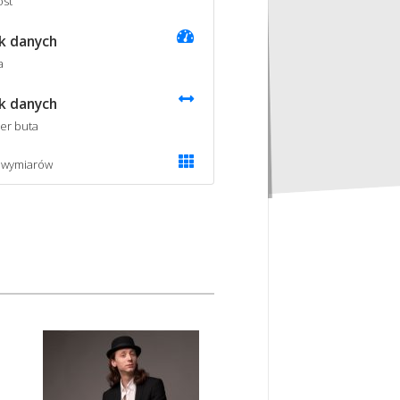
st
k danych
a
k danych
er buta
 wymiarów