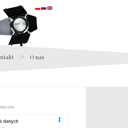
orska
ntakt
O nas
etryczne
k danych