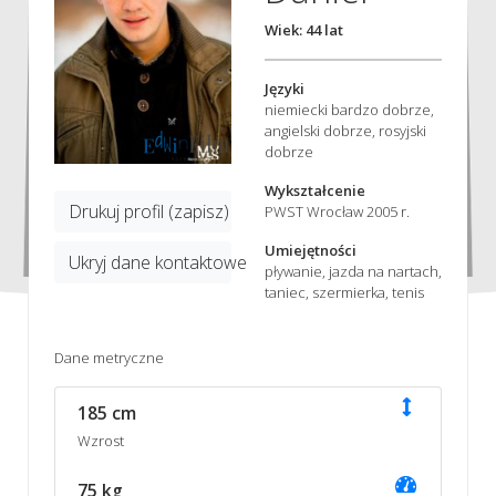
Wiek: 44 lat
Języki
niemiecki bardzo dobrze,
angielski dobrze, rosyjski
dobrze
Wykształcenie
Drukuj profil (zapisz)
PWST Wrocław 2005 r.
Umiejętności
Ukryj dane kontaktowe
pływanie, jazda na nartach,
taniec, szermierka, tenis
Dane metryczne
185 cm
Wzrost
75 kg