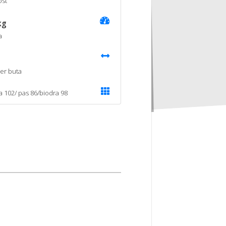
st
kg
a
er buta
ka 102/ pas 86/biodra 98