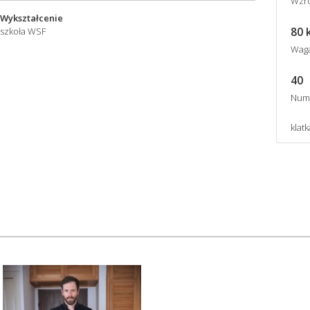
Wzro
Wykształcenie
80 
szkoła WSF
Wag
40
Num
klat