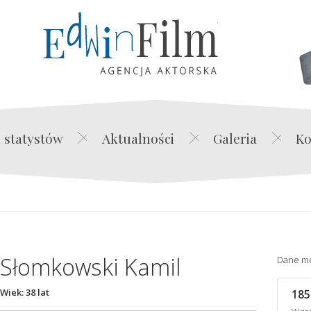
Edwin Film Agencja Akt
 statystów
Aktualności
Galeria
Ko
Słomkowski Kamil
Dane m
Wiek: 38 lat
185