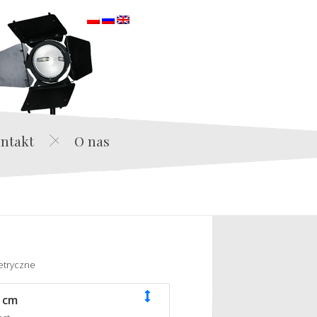
orska
ntakt
O nas
etryczne
 cm