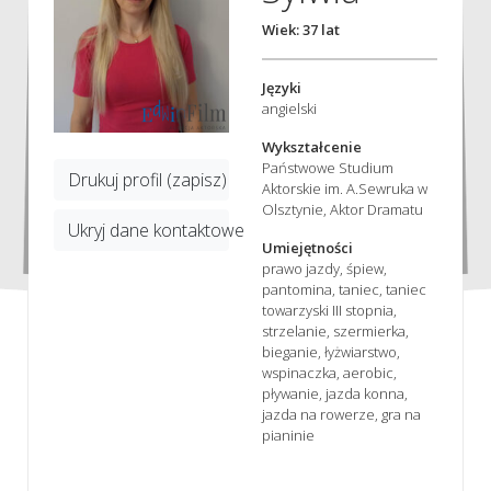
Wiek: 37 lat
Języki
angielski
Wykształcenie
Państwowe Studium
Drukuj profil (zapisz)
Aktorskie im. A.Sewruka w
Olsztynie, Aktor Dramatu
Ukryj dane kontaktowe
Umiejętności
prawo jazdy, śpiew,
pantomina, taniec, taniec
towarzyski III stopnia,
strzelanie, szermierka,
bieganie, łyżwiarstwo,
wspinaczka, aerobic,
pływanie, jazda konna,
jazda na rowerze, gra na
pianinie