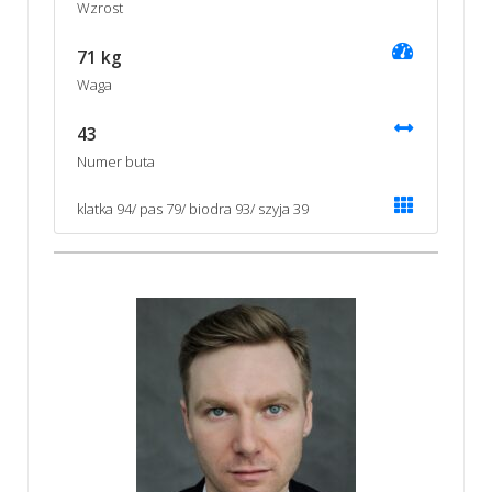
Wzrost
71 kg
Waga
43
Numer buta
klatka 94/ pas 79/ biodra 93/ szyja 39