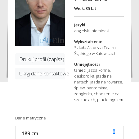
Wiek: 35 lat
Języki
angielski, niemiecki
Wykształcenie
Szkoła Aktorska Teatru
Śląskiego w Katowicach
Drukuj profil (zapisz)
Umiejętności
taniec, jazda konna,
Ukryj dane kontaktowe
deskorolka, jazda na
nartach, jazda na rowerze,
śpiew, pantomima,
żonglerka, chodzenie na
szczudłach, plucie ogniem
Dane metryczne
189 cm