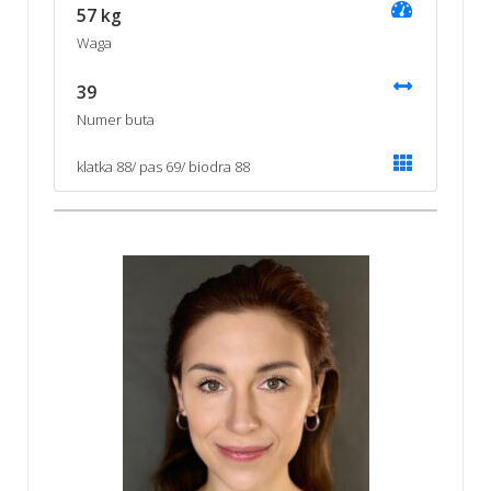
57 kg
Waga
39
Numer buta
klatka 88/ pas 69/ biodra 88