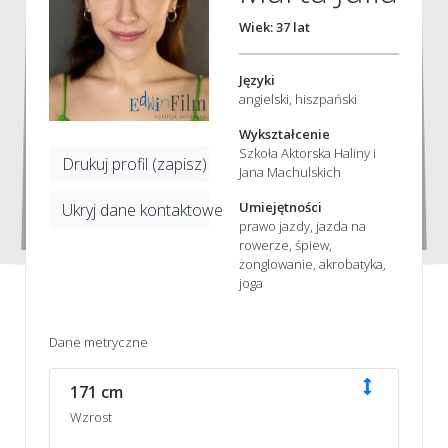
Wiek: 37 lat
Języki
angielski, hiszpański
Wykształcenie
Szkoła Aktorska Haliny i
Drukuj profil (zapisz)
Jana Machulskich
Umiejętności
Ukryj dane kontaktowe
prawo jazdy, jazda na
rowerze, śpiew,
żonglowanie, akrobatyka,
joga
Dane metryczne
171 cm
Wzrost