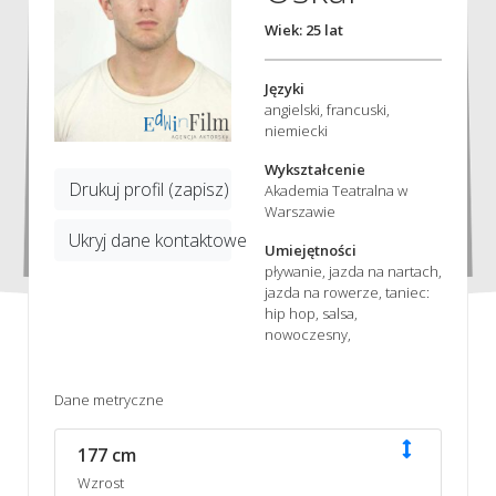
Wiek: 25 lat
Języki
angielski, francuski,
niemiecki
Wykształcenie
Drukuj profil (zapisz)
Akademia Teatralna w
Warszawie
Ukryj dane kontaktowe
Umiejętności
pływanie, jazda na nartach,
jazda na rowerze, taniec:
hip hop, salsa,
nowoczesny,
Dane metryczne
177 cm
Wzrost