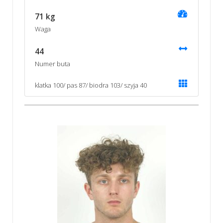
71 kg
Waga
44
Numer buta
klatka 100/ pas 87/ biodra 103/ szyja 40