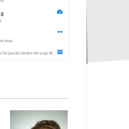
st
kg
a
er buta
a 93/ pas 82/ biodra 96/ szyja 40