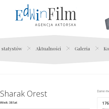
Edwin Film Agencja Akt
 statystów
Aktualności
Galeria
Ko
Sharak Orest
Dane m
Wiek: 38 lat
176