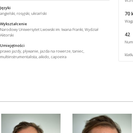
Wzro
Języki
70 
angielski, rosyjski, ukraiński
Wag
Wykształcenie
Narodowy Uniwersytet Lwowski im. Iwana Franki, Wydział
42
Aktorski
Num
Umiejętności
prawo jazdy, pływanie, jazda na rowerze, taniec,
klatk
multiinstrumentalista, aikido, capoeira