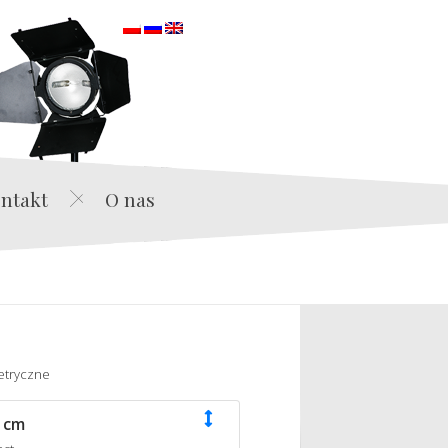
orska
ntakt
O nas
etryczne
 cm