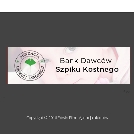
/*)">
-->
Copyright © 2016 Edwin Film - Agencja aktorów