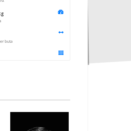
st
kg
a
er buta