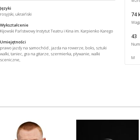
Wzro
Języki
74 
rosyjski, ukraiński
Wag
Wykształcenie
Kijowski Państwowy Instytut Teatru i Kina im. Karpienko Karego
43
Umiejętności
Num
prawo jazdy na samochód , jazda na rowerze, boks, sztuki
walki, taniec, gra na gitarze, szermierka, pływanie, walki
M
sceniczne,