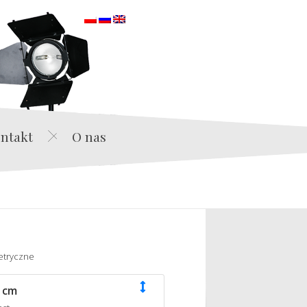
orska
ntakt
O nas
etryczne
 cm