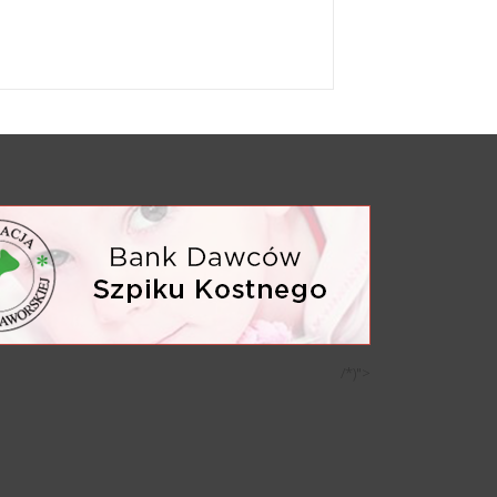
/*)">