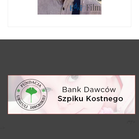
/*)">
-->