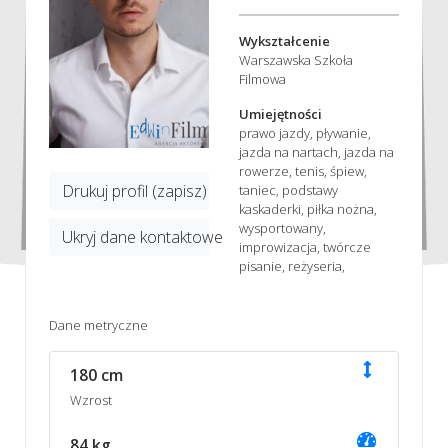
Wykształcenie
Warszawska Szkoła
Filmowa
Umiejętności
prawo jazdy, pływanie,
jazda na nartach, jazda na
rowerze, tenis, śpiew,
Drukuj profil (zapisz)
taniec, podstawy
kaskaderki, piłka nożna,
wysportowany,
Ukryj dane kontaktowe
improwizacja, twórcze
pisanie, reżyseria,
Dane metryczne
180 cm
Wzrost
84 kg