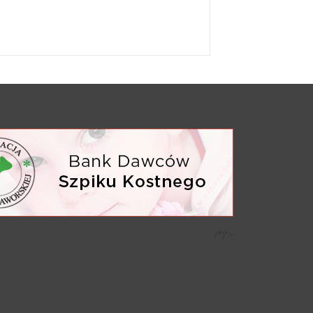
/*)">