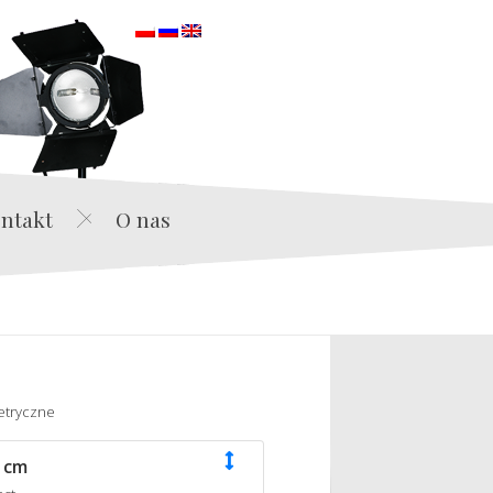
orska
ntakt
O nas
etryczne
 cm