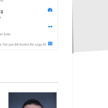
st
kg
a
er buta
a 102/ pas 84/ biodra 85/ szyja 38