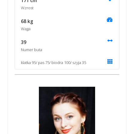
171 cm
Wzrost
68 kg
Waga
39
Numer buta
klatka 95/ pas 75/ biodra 100/ szyja 35