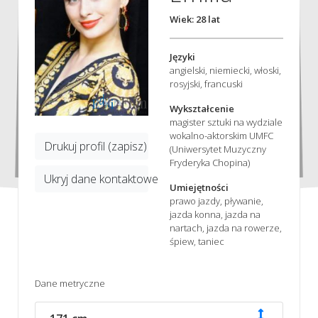
Wiek: 28 lat
Języki
angielski, niemiecki, włoski,
rosyjski, francuski
Wykształcenie
magister sztuki na wydziale
wokalno-aktorskim UMFC
Drukuj profil (zapisz)
(Uniwersytet Muzyczny
Fryderyka Chopina)
Ukryj dane kontaktowe
Umiejętności
prawo jazdy, pływanie,
jazda konna, jazda na
nartach, jazda na rowerze,
śpiew, taniec
Dane metryczne