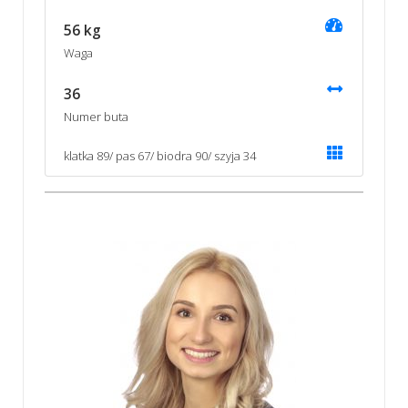
56 kg
Waga
36
Numer buta
klatka 89/ pas 67/ biodra 90/ szyja 34