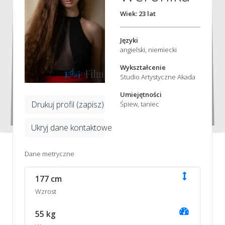
Wiek: 23 lat
Języki
angielski, niemiecki
Wykształcenie
Studio Artystyczne Akada
Umiejętności
Drukuj profil (zapisz)
Śpiew, taniec
Ukryj dane kontaktowe
Dane metryczne
177 cm
Wzrost
55 kg