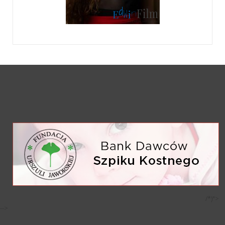
/*)">
-->