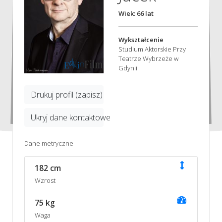
Wiek: 66 lat
Wykształcenie
Studium Aktorskie Przy
Teatrze Wybrzeże w
Gdynii
Drukuj profil (zapisz)
Ukryj dane kontaktowe
Dane metryczne
182 cm
Wzrost
75 kg
Waga