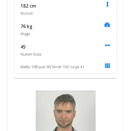
182 cm
Wzrost
76 kg
Waga
45
Numer buta
klatka 108/ pas 90/ biodr 102/ szyja 41