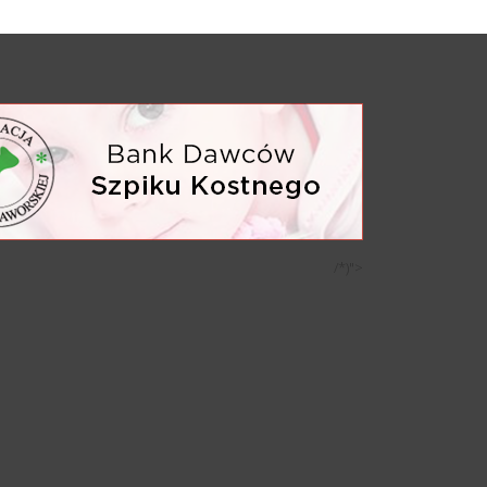
/*)">