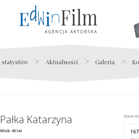
Edwin Film Agencja Akt
 statystów
Aktualności
Galeria
Ko
Pałka Katarzyna
Dane m
Wiek: 40 lat
167