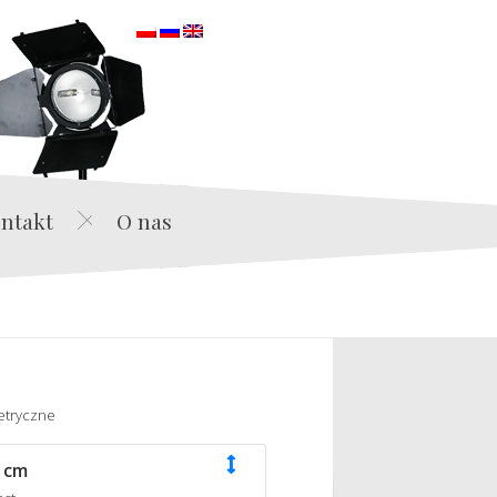
orska
ntakt
O nas
etryczne
 cm