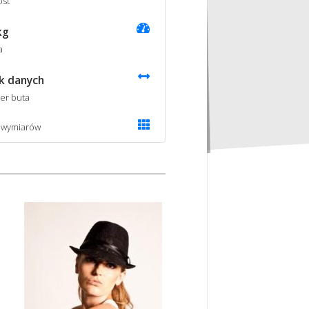
st
kg
a
k danych
er buta
 wymiarów