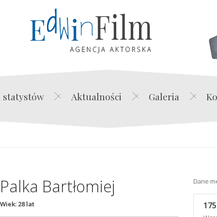
Edwin Film Agencja Akt
 statystów
Aktualności
Galeria
Ko
Palka Bartłomiej
Dane m
Wiek: 28 lat
175