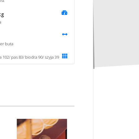
st
kg
a
er buta
a 102/ pas 83/ biodra 90/ szyja 39