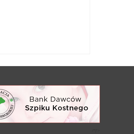
/*)">