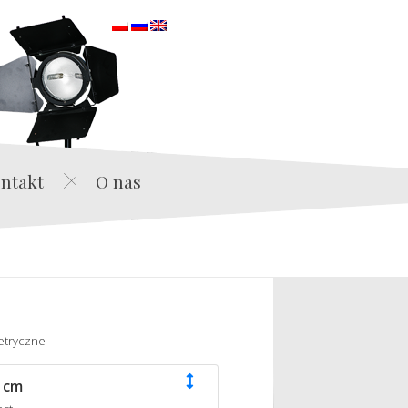
orska
ntakt
O nas
etryczne
 cm