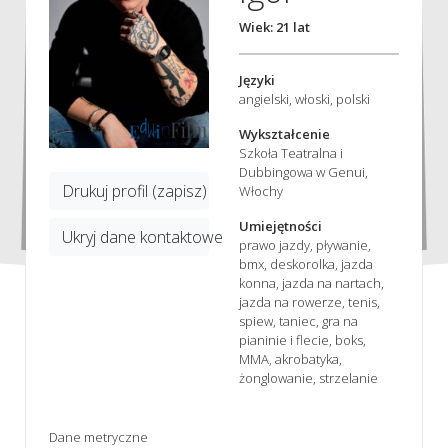
Wiek: 21 lat
Języki
angielski, włoski, polski
Wykształcenie
Szkoła Teatralna i
Dubbingowa w Genui,
Drukuj profil (zapisz)
Włochy
Umiejętności
Ukryj dane kontaktowe
prawo jazdy, pływanie,
bmx, deskorolka, jazda
konna, jazda na nartach,
jazda na rowerze, tenis,
spiew, taniec, gra na
pianinie i flecie, boks,
MMA, akrobatyka,
żonglowanie, strzelanie
Dane metryczne