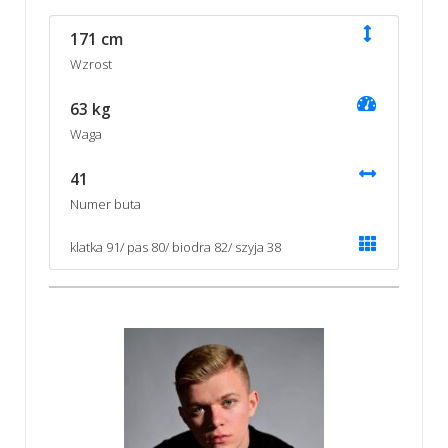
171 cm
Wzrost
63 kg
Waga
41
Numer buta
klatka 91/ pas 80/ biodra 82/ szyja 38