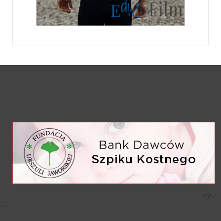
/*)">
-->