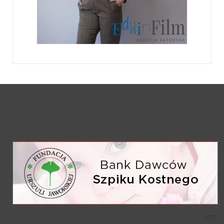
/*)">