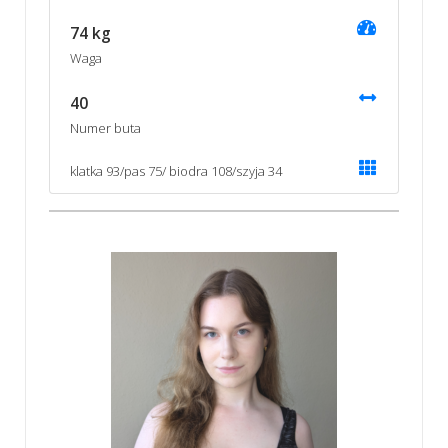
74 kg
Waga
40
Numer buta
klatka 93/pas 75/ biodra 108/szyja 34