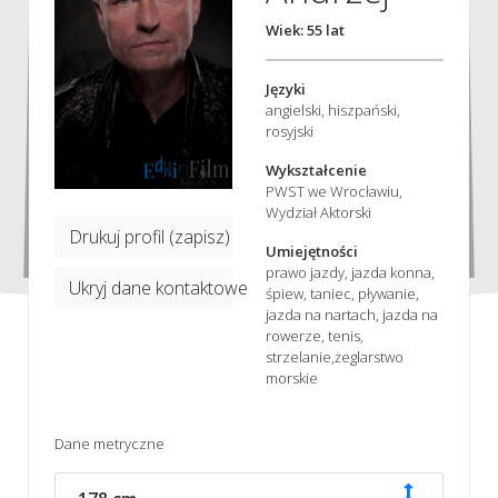
Wiek: 55 lat
Języki
angielski, hiszpański,
rosyjski
Wykształcenie
PWST we Wrocławiu,
Wydział Aktorski
Drukuj profil (zapisz)
Umiejętności
prawo jazdy, jazda konna,
Ukryj dane kontaktowe
śpiew, taniec, pływanie,
jazda na nartach, jazda na
rowerze, tenis,
strzelanie,żeglarstwo
morskie
Dane metryczne