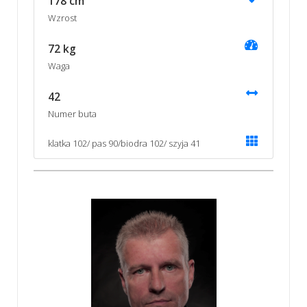
178 cm
Wzrost
72 kg
Waga
42
Numer buta
klatka 102/ pas 90/biodra 102/ szyja 41