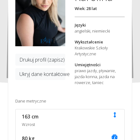
Wiek: 28 lat
Języki
angielski, niemiecki
Wykształcenie
Krakowskie Szkoły
Artystyczne
Drukuj profil (zapisz)
Umiejętności
prawo jazdy, pływanie,
Ukryj dane kontaktowe
jazda konna, jazda na
rowerze, taniec
Dane metryczne
163 cm
Wzrost
80 kg