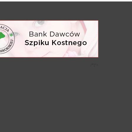
/*)">