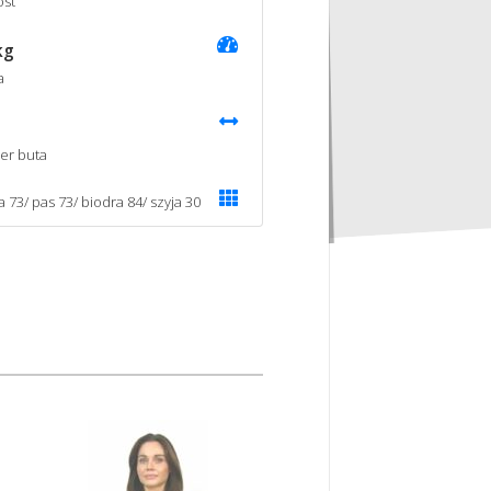
st
kg
a
er buta
a 73/ pas 73/ biodra 84/ szyja 30