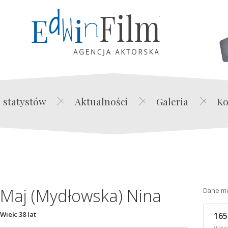
Edwin Film Agencja Akt
 statystów
Aktualności
Galeria
Ko
Maj (Mydłowska) Nina
Dane m
Wiek: 38 lat
165