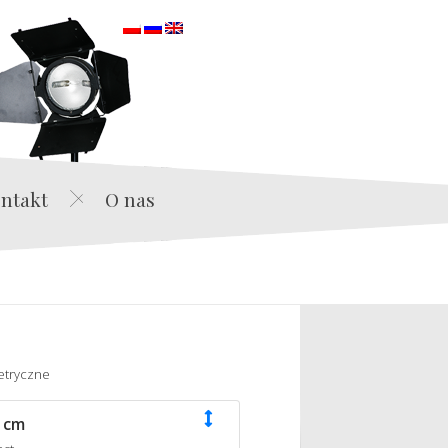
orska
ntakt
O nas
etryczne
 cm