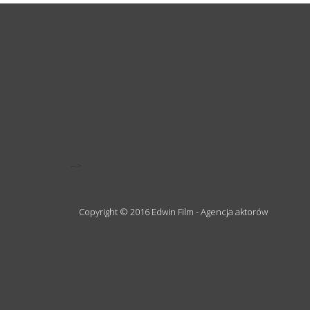
-->
Copyright © 2016 Edwin Film - Agencja aktorów