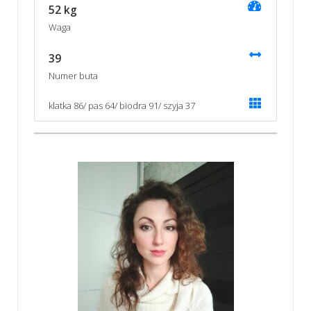
52 kg
Waga
39
Numer buta
klatka 86/ pas 64/ biodra 91/ szyja 37