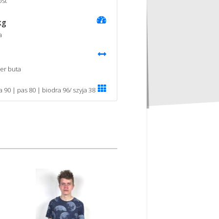
st
kg
a
er buta
a 90 | pas 80 | biodra 96/ szyja 38