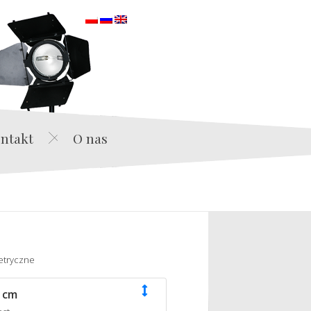
orska
ntakt
O nas
etryczne
 cm