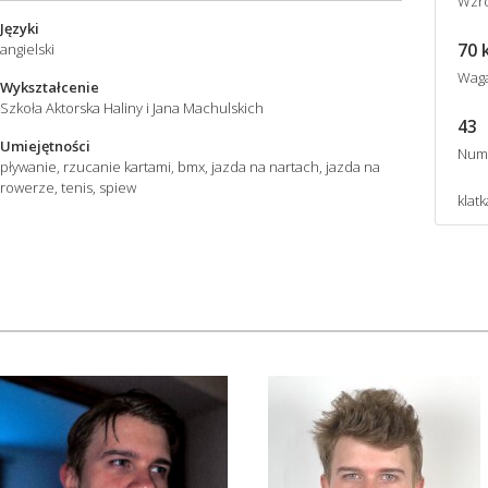
Wzro
Języki
70 
angielski
Wag
Wykształcenie
Szkoła Aktorska Haliny i Jana Machulskich
43
Umiejętności
Num
pływanie, rzucanie kartami, bmx, jazda na nartach, jazda na
rowerze, tenis, spiew
klatk