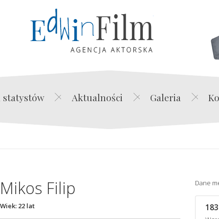
Edwin Film Agencja Akt
 statystów
Aktualności
Galeria
Ko
Mikos Filip
Dane m
Wiek: 22 lat
183